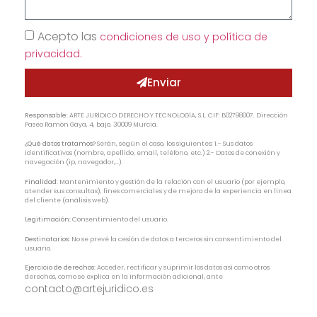
Acepto las
condiciones de uso y política de
privacidad.
Enviar
Responsable:
ARTE JURÍDICO DERECHO Y TECNOLOGÍA, S.L. CIF: B02798007. Dirección
Paseo Ramón Gaya, 4, bajo. 30009 Murcia.
¿Qué datos tratamos?
Serán, según el caso, los siguientes: 1.- Sus datos
identificativos (nombre, apellido, email, teléfono, etc.) 2.- Datos de conexión y
navegación (ip, navegador,…).
Finalidad:
Mantenimiento y gestión de la relación con el usuario (por ejemplo,
atender sus consultas), fines comerciales y de mejora de la experiencia en línea
del cliente (análisis web).
Legitimación:
Consentimiento del usuario.
Destinatarios:
No se prevé la cesión de datos a terceros sin consentimiento del
usuario.
Ejercicio de derechos:
Acceder, rectificar y suprimir los datos así como otros
derechos, como se explica en la información adicional, ante
contacto@artejuridico.es