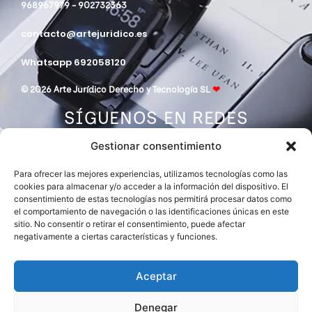
968967979 - 902732363
contacto@artejuridico.es
Whatsapp 692058120
© 2026 Arte Jurídico Derecho y Tecnología SL
❤
SÍGUENOS EN REDES
Gestionar consentimiento
Para ofrecer las mejores experiencias, utilizamos tecnologías como las
cookies para almacenar y/o acceder a la información del dispositivo. El
consentimiento de estas tecnologías nos permitirá procesar datos como
el comportamiento de navegación o las identificaciones únicas en este
sitio. No consentir o retirar el consentimiento, puede afectar
negativamente a ciertas características y funciones.
DESPACHO MIEMBRO DE
ASOCIACIÓN EUROPEA DE ABOGADOS
INTERNATIONAL LAWYERS NETWORK
Aceptar
Denegar