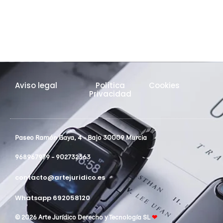
Aviso legal
Política
Cookies
Privacidad
Paseo Ramón Gaya, 4 - Bajo 30009 Murcia
968967979 - 902732363
contacto@artejuridico.es
Whatsapp 692058120
© 2026 Arte Jurídico Derecho y Tecnología SL
❤