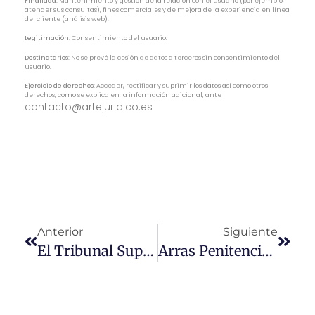
Finalidad:
Mantenimiento y gestión de la relación con el usuario (por ejemplo,
atender sus consultas), fines comerciales y de mejora de la experiencia en línea
del cliente (análisis web).
Legitimación:
Consentimiento del usuario.
Destinatarios:
No se prevé la cesión de datos a terceros sin consentimiento del
usuario.
Ejercicio de derechos:
Acceder, rectificar y suprimir los datos así como otros
derechos, como se explica en la información adicional, ante
contacto@artejuridico.es
Anterior
Siguiente
El Tribunal Supremo Refuerza Al Copropietario Frente A Ocupaciones En Precario
Arras Penitenciales: El Incumplimiento Del Vendedor Puede Equivaler A Desistimiento