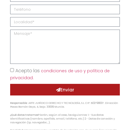
Acepto las
condiciones de uso y política de
privacidad.
Enviar
Responsable:
ARTE JURÍDICO DERECHO Y TECNOLOGÍA, S.L. CIF: B02798007. Dirección
Paseo Ramón Gaya, 4, bajo. 30009 Murcia.
¿Qué datos tratamos?
Serán, según el caso, los siguientes: 1.- Sus datos
identificativos (nombre, apellido, email, teléfono, etc.) 2.- Datos de conexión y
navegación (ip, navegador,…).