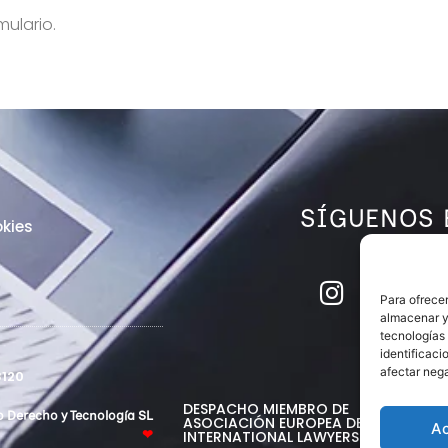
mulario.
SÍGUENOS 
kies
Para ofrecer
almacenar y/
tecnologías
identificaci
afectar nega
120
DESPACHO MIEMBRO DE
o Derecho y Tecnología SL
ASOCIACIÓN EUROPEA DE ABOGADO
A
INTERNATIONAL LAWYERS NETWORK
❤