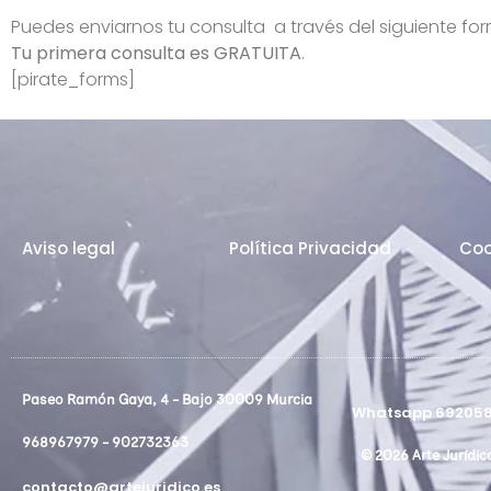
Puedes enviarnos tu consulta a través del siguiente for
Tu primera consulta es GRATUITA
.
[pirate_forms]
Aviso legal
Política Privacidad
Coo
Paseo Ramón Gaya, 4 - Bajo 30009 Murcia
Whatsapp 692058
968967979 - 902732363
© 2026 Arte Jurídic
contacto@artejuridico.es