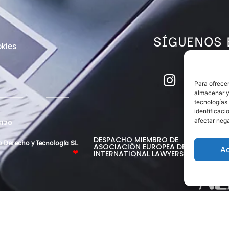
SÍGUENOS 
kies
Para ofrecer
almacenar y/
tecnologías
identificaci
afectar nega
120
DESPACHO MIEMBRO DE
o Derecho y Tecnología SL
ASOCIACIÓN EUROPEA DE ABOGADO
A
INTERNATIONAL LAWYERS NETWORK
❤