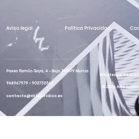
Aviso legal
Política Privacidad
Coo
Paseo Ramón Gaya, 4 - Bajo 30009 Murcia
Whatsapp 692058
968967979 - 902732363
© 2026 Arte Jurídic
contacto@artejuridico.es