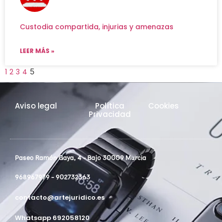
Custodia compartida, injurias y amenazas
LEER MÁS »
5
1
2
3
4
Aviso legal
Política
Cookies
Privacidad
Paseo Ramón Gaya, 4 - Bajo 30009 Murcia
968967979 - 902732363
contacto@artejuridico.es
Whatsapp 692058120