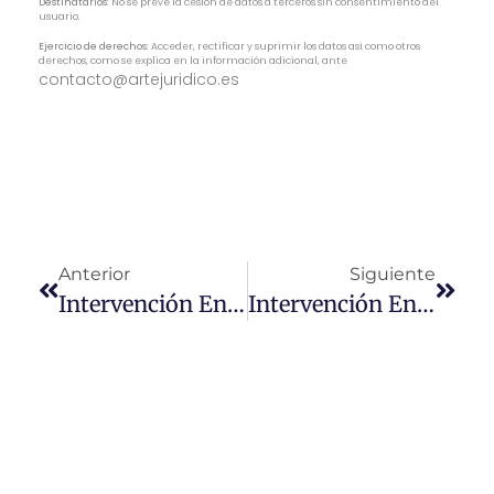
Destinatarios:
No se prevé la cesión de datos a terceros sin consentimiento del
usuario.
Ejercicio de derechos:
Acceder, rectificar y suprimir los datos así como otros
derechos, como se explica en la información adicional, ante
contacto@artejuridico.es
Anterior
Siguiente
Intervención En @MuryciaORM Sobre Peleas De Gallos
Intervención En @MuryciaORM Sobre Desahucio De Ocupas