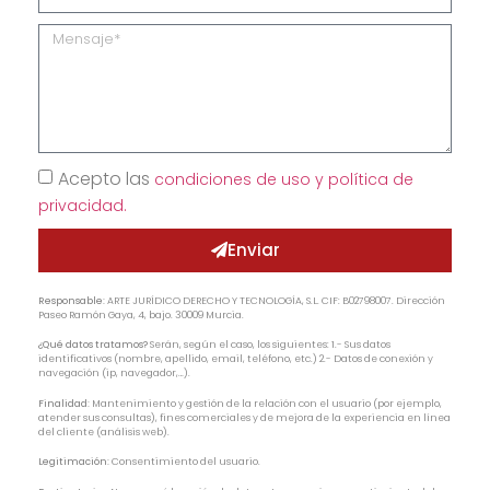
Acepto las
condiciones de uso y política de
privacidad.
Enviar
Responsable:
ARTE JURÍDICO DERECHO Y TECNOLOGÍA, S.L. CIF: B02798007. Dirección
Paseo Ramón Gaya, 4, bajo. 30009 Murcia.
¿Qué datos tratamos?
Serán, según el caso, los siguientes: 1.- Sus datos
identificativos (nombre, apellido, email, teléfono, etc.) 2.- Datos de conexión y
navegación (ip, navegador,…).
Finalidad:
Mantenimiento y gestión de la relación con el usuario (por ejemplo,
atender sus consultas), fines comerciales y de mejora de la experiencia en línea
del cliente (análisis web).
Legitimación:
Consentimiento del usuario.