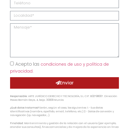
Acepto las
condiciones de uso y política de
privacidad.
Enviar
Responsable:
ARTE JURÍDICO DERECHO Y TECNOLOGÍA, S.L. CIF: B02798007. Dirección
Paseo Ramón Gaya, 4, bajo. 30009 Murcia.
¿Qué datos tratamos?
Serán, según el caso, los siguientes: 1.- Sus datos
identificativos (nombre, apellido, email, teléfono, etc.) 2.- Datos de conexión y
navegación (ip, navegador,…).
Finalidad:
Mantenimiento y gestión de la relación con el usuario (por ejemplo,
atender sus consultas), fines comerciales y de mejora de la experiencia en línea