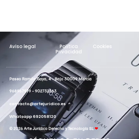
Aviso legal
Política
Cookies
Privacidad
Paseo Ramón Gaya, 4 - Bajo 30009 Murcia
968967979 - 902732363
contacto@artejuridico.es
Whatsapp 692058120
© 2026 Arte Jurídico Derecho y Tecnología SL
❤