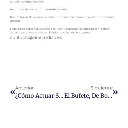
del cliente (análisis web).
Legitimación:
Consentimiento del usuario.
Destinatarios:
No se prevé la cesión de datos a terceros sin consentimiento del
usuario.
Ejercicio de derechos:
Acceder, rectificar y suprimir los datos así como otros
derechos, como se explica en la información adicional, ante
contacto@artejuridico.es
Anterior
Siguiente
¿Cómo Actuar Si Nos Encontramos Un Objeto?
El Bufete, De Borja Martínez-Echevarría