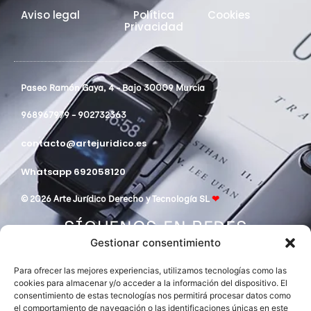
Aviso legal
Política
Cookies
Privacidad
Paseo Ramón Gaya, 4 - Bajo 30009 Murcia
968967979 - 902732363
contacto@artejuridico.es
Whatsapp 692058120
© 2026 Arte Jurídico Derecho y Tecnología SL
❤
SÍGUENOS EN REDES
Gestionar consentimiento
Para ofrecer las mejores experiencias, utilizamos tecnologías como las
cookies para almacenar y/o acceder a la información del dispositivo. El
consentimiento de estas tecnologías nos permitirá procesar datos como
el comportamiento de navegación o las identificaciones únicas en este