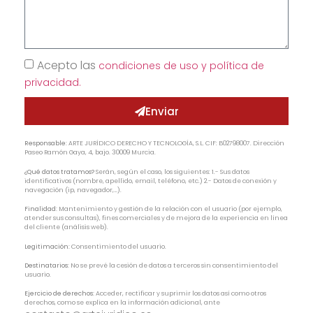
Acepto las
condiciones de uso y política de
privacidad.
Enviar
Responsable:
ARTE JURÍDICO DERECHO Y TECNOLOGÍA, S.L. CIF: B02798007. Dirección
Paseo Ramón Gaya, 4, bajo. 30009 Murcia.
¿Qué datos tratamos?
Serán, según el caso, los siguientes: 1.- Sus datos
identificativos (nombre, apellido, email, teléfono, etc.) 2.- Datos de conexión y
navegación (ip, navegador,…).
Finalidad:
Mantenimiento y gestión de la relación con el usuario (por ejemplo,
atender sus consultas), fines comerciales y de mejora de la experiencia en línea
del cliente (análisis web).
Legitimación:
Consentimiento del usuario.
Destinatarios:
No se prevé la cesión de datos a terceros sin consentimiento del
usuario.
Ejercicio de derechos:
Acceder, rectificar y suprimir los datos así como otros
derechos, como se explica en la información adicional, ante