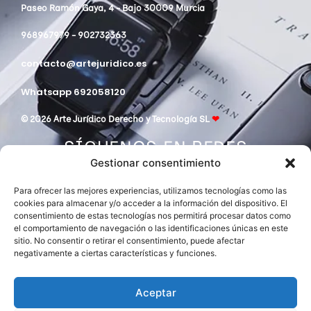
Paseo Ramón Gaya, 4 - Bajo 30009 Murcia
968967979 - 902732363
contacto@artejuridico.es
Whatsapp 692058120
© 2026 Arte Jurídico Derecho y Tecnología SL
❤
SÍGUENOS EN REDES
Gestionar consentimiento
Para ofrecer las mejores experiencias, utilizamos tecnologías como las
cookies para almacenar y/o acceder a la información del dispositivo. El
consentimiento de estas tecnologías nos permitirá procesar datos como
el comportamiento de navegación o las identificaciones únicas en este
sitio. No consentir o retirar el consentimiento, puede afectar
negativamente a ciertas características y funciones.
DESPACHO MIEMBRO DE
ASOCIACIÓN EUROPEA DE ABOGADOS
INTERNATIONAL LAWYERS NETWORK
Aceptar