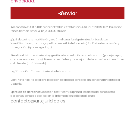
privacidad.
Enviar
Responsable:
ARTE JURÍDICO DERECHO Y TECNOLOGÍA, S.L. CIF: B02798007. Dirección
Paseo Ramón Gaya, 4, bajo. 30009 Murcia.
¿Qué datos tratamos?
Serán, según el caso, los siguientes: 1.- Sus datos
identificativos (nombre, apellido, email, teléfono, etc.) 2.- Datos de conexión y
navegación (ip, navegador,…).
Finalidad:
Mantenimiento y gestión de la relación con el usuario (por ejemplo,
atender sus consultas), fines comerciales y de mejora de la experiencia en línea
del cliente (análisis web).
Legitimación:
Consentimiento del usuario.
Destinatarios:
No se prevé la cesión de datos a terceros sin consentimiento del
usuario.
Ejercicio de derechos:
Acceder, rectificar y suprimir los datos así como otros
derechos, como se explica en la información adicional, ante
contacto@artejuridico.es