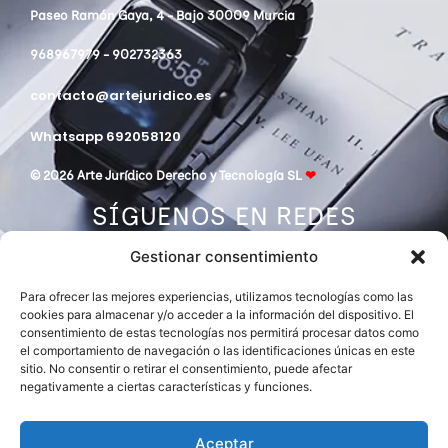
Paseo Ramón Gaya, 4 - Bajo 30009 Murcia
968967979 - 902732363
contacto@artejuridico.es
Whatsapp 692058120
© 2026 Arte Jurídico Derecho y Tecnología SL
❤
SÍGUENOS EN REDES
Gestionar consentimiento
Para ofrecer las mejores experiencias, utilizamos tecnologías como las
cookies para almacenar y/o acceder a la información del dispositivo. El
consentimiento de estas tecnologías nos permitirá procesar datos como
el comportamiento de navegación o las identificaciones únicas en este
sitio. No consentir o retirar el consentimiento, puede afectar
negativamente a ciertas características y funciones.
DESPACHO MIEMBRO DE
ASOCIACIÓN EUROPEA DE ABOGADOS
INTERNATIONAL LAWYERS NETWORK
Aceptar