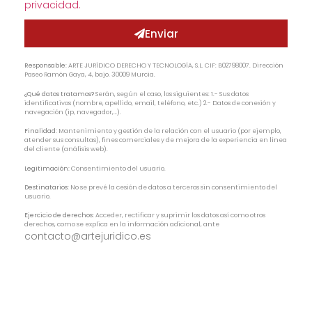
privacidad.
Enviar
Responsable:
ARTE JURÍDICO DERECHO Y TECNOLOGÍA, S.L. CIF: B02798007. Dirección
Paseo Ramón Gaya, 4, bajo. 30009 Murcia.
¿Qué datos tratamos?
Serán, según el caso, los siguientes: 1.- Sus datos
identificativos (nombre, apellido, email, teléfono, etc.) 2.- Datos de conexión y
navegación (ip, navegador,…).
Finalidad:
Mantenimiento y gestión de la relación con el usuario (por ejemplo,
atender sus consultas), fines comerciales y de mejora de la experiencia en línea
del cliente (análisis web).
Legitimación:
Consentimiento del usuario.
Destinatarios:
No se prevé la cesión de datos a terceros sin consentimiento del
usuario.
Ejercicio de derechos:
Acceder, rectificar y suprimir los datos así como otros
derechos, como se explica en la información adicional, ante
contacto@artejuridico.es