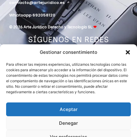
contacto@artejuridico.es
Whatsapp 692058120
© 2026 Arte Jurídico Derecho y Tecnología SL
❤
SÍGUENOS EN REDES
Gestionar consentimiento
Para ofrecer las mejores experiencias, utilizamos tecnologías como las
cookies para almacenar y/o acceder a la información del dispositivo. El
consentimiento de estas tecnologías nos permitirá procesar datos como
el comportamiento de navegación o las identificaciones únicas en este
sitio. No consentir o retirar el consentimiento, puede afectar
negativamente a ciertas características y funciones.
DESPACHO MIEMBRO DE
ASOCIACIÓN EUROPEA DE ABOGADOS
INTERNATIONAL LAWYERS NETWORK
Aceptar
Denegar
Ver preferencias