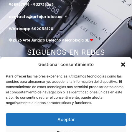
968967979 - 902732363
contacto@artejuridico.es
Whatsapp 692058120
© 2026 Arte Jurídico Derecho y Tecnología SL
❤
SÍGUENOS EN REDES
Gestionar consentimiento
Para ofrecer las mejores experiencias, utilizamos tecnologías como las
cookies para almacenar y/o acceder a la información del dispositivo. El
consentimiento de estas tecnologías nos permitirá procesar datos como
el comportamiento de navegación o las identificaciones únicas en este
sitio. No consentir o retirar el consentimiento, puede afectar
negativamente a ciertas características y funciones.
DESPACHO MIEMBRO DE
ASOCIACIÓN EUROPEA DE ABOGADOS
INTERNATIONAL LAWYERS NETWORK
Aceptar