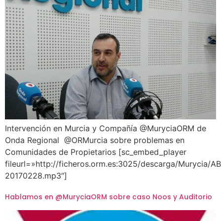
Intervención en Murcia y Compañía @MuryciaORM de
Onda Regional @ORMurcia sobre problemas en
Comunidades de Propietarios [sc_embed_player
fileurl=»http://ficheros.orm.es:3025/descarga/Murycia
20170228.mp3″]
Hablamos en @MuryciaORM sobre caso Noos y Auditorio