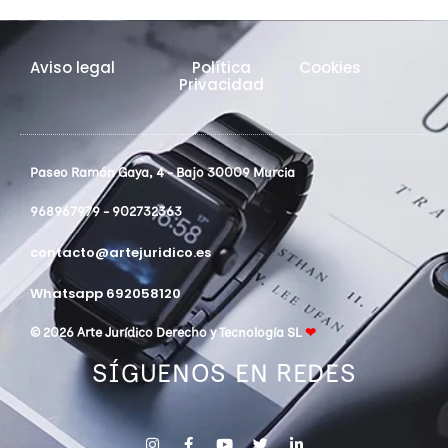
Aviso legal
Política
Cookies
Privacidad
Paseo Ramón Gaya, 4 - Bajo 30009 Murcia
968967979 - 902732363
contacto@artejuridico.es
Whatsapp 692058120
© 2026 Arte Jurídico Derecho y Tecnología SL
❤
SÍGUENOS EN REDES