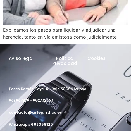
Explicamos los pasos para liquidar y adjudicar una
herencia, tanto en vía amistosa como judicialmente
Aviso legal
Política
Cookies
Privacidad
Paseo Ramón Gaya, 4 - Bajo 30009 Murcia
968967979 - 902732363
contacto@artejuridico.es
Whatsapp 692058120