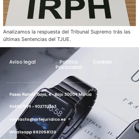
Analizamos la respuesta del Tribunal Supremo trás las
últimas Sentencias del TJUE.
Aviso legal
Política
Cookies
Privacidad
Paseo Ramón Gaya, 4 - Bajo 30009 Murcia
968967979 - 902732363
contacto@artejuridico.es
Whatsapp 692058120