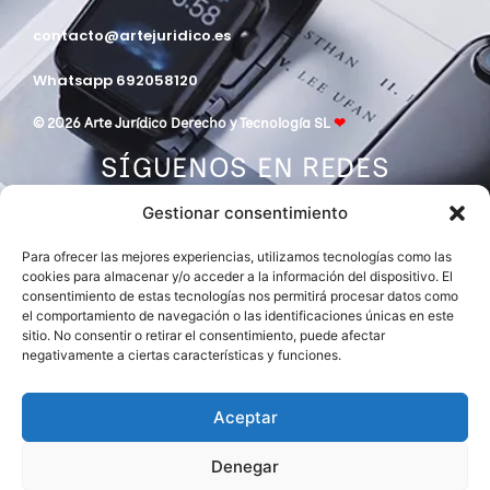
contacto@artejuridico.es
Whatsapp 692058120
© 2026 Arte Jurídico Derecho y Tecnología SL
❤
SÍGUENOS EN REDES
Gestionar consentimiento
Para ofrecer las mejores experiencias, utilizamos tecnologías como las
cookies para almacenar y/o acceder a la información del dispositivo. El
consentimiento de estas tecnologías nos permitirá procesar datos como
el comportamiento de navegación o las identificaciones únicas en este
sitio. No consentir o retirar el consentimiento, puede afectar
negativamente a ciertas características y funciones.
DESPACHO MIEMBRO DE
ASOCIACIÓN EUROPEA DE ABOGADOS
INTERNATIONAL LAWYERS NETWORK
Aceptar
Denegar