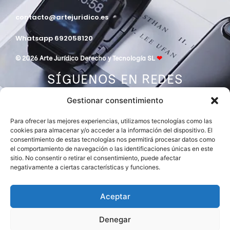
contacto@artejuridico.es
Whatsapp 692058120
© 2026 Arte Jurídico Derecho y Tecnología SL
❤
SÍGUENOS EN REDES
Gestionar consentimiento
Para ofrecer las mejores experiencias, utilizamos tecnologías como las
cookies para almacenar y/o acceder a la información del dispositivo. El
consentimiento de estas tecnologías nos permitirá procesar datos como
el comportamiento de navegación o las identificaciones únicas en este
sitio. No consentir o retirar el consentimiento, puede afectar
negativamente a ciertas características y funciones.
DESPACHO MIEMBRO DE
ASOCIACIÓN EUROPEA DE ABOGADOS
INTERNATIONAL LAWYERS NETWORK
Aceptar
Denegar