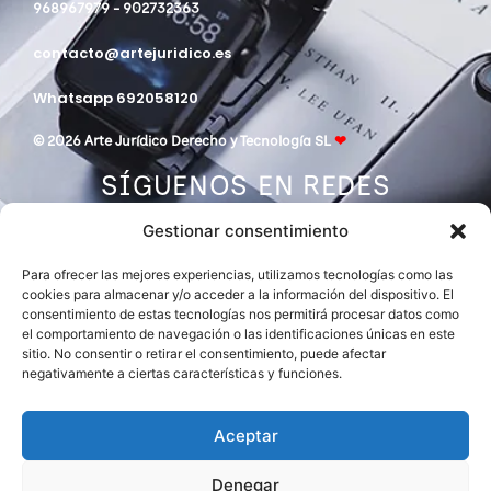
968967979 - 902732363
contacto@artejuridico.es
Whatsapp 692058120
© 2026 Arte Jurídico Derecho y Tecnología SL
❤
SÍGUENOS EN REDES
Gestionar consentimiento
Para ofrecer las mejores experiencias, utilizamos tecnologías como las
cookies para almacenar y/o acceder a la información del dispositivo. El
consentimiento de estas tecnologías nos permitirá procesar datos como
el comportamiento de navegación o las identificaciones únicas en este
sitio. No consentir o retirar el consentimiento, puede afectar
negativamente a ciertas características y funciones.
DESPACHO MIEMBRO DE
ASOCIACIÓN EUROPEA DE ABOGADOS
INTERNATIONAL LAWYERS NETWORK
Aceptar
Denegar