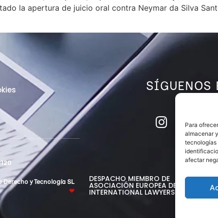
ctado la apertura de juicio oral contra Neymar da Silva San
SÍGUENOS 
kies
Para ofrecer
almacenar y/
tecnologías
identificaci
afectar nega
120
DESPACHO MIEMBRO DE
o Derecho y Tecnología SL
ASOCIACIÓN EUROPEA DE ABOGADO
A
INTERNATIONAL LAWYERS NETWORK
❤