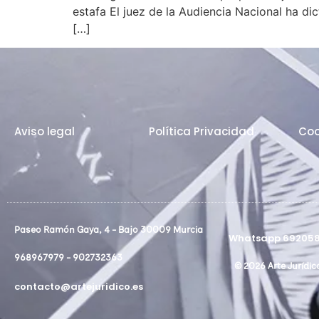
estafa El juez de la Audiencia Nacional ha di
[…]
Aviso legal
Política Privacidad
Coo
Paseo Ramón Gaya, 4 - Bajo 30009 Murcia
Whatsapp 692058
968967979 - 902732363
© 2026 Arte Jurídic
contacto@artejuridico.es