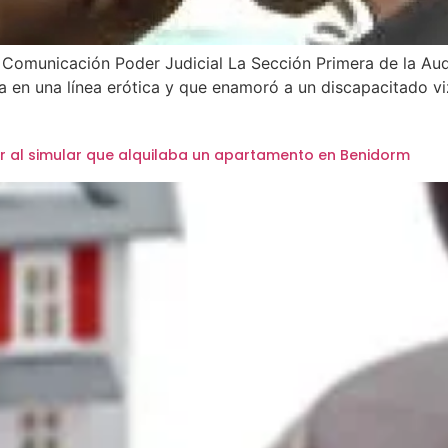
 Comunicación Poder Judicial La Sección Primera de la Aud
a en una línea erótica y que enamoró a un discapacitado v
 al simular que alquilaba un apartamento en Benidorm