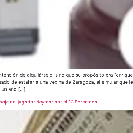
ntención de alquilárselo, sino que su propósito era “enrique
do de estafar a una vecina de Zaragoza, al simular que l
 un año […]
ichaje del jugador Neymar por el FC Barcelona