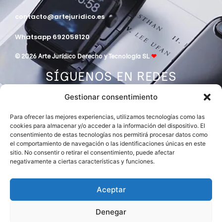
contacto@artejuridico.es
Whatsapp 692058120
© 2026 Arte Jurídico Derecho y Tecnología SL
❤
SÍGUENOS EN REDES
Gestionar consentimiento
Para ofrecer las mejores experiencias, utilizamos tecnologías como las
cookies para almacenar y/o acceder a la información del dispositivo. El
consentimiento de estas tecnologías nos permitirá procesar datos como
el comportamiento de navegación o las identificaciones únicas en este
sitio. No consentir o retirar el consentimiento, puede afectar
negativamente a ciertas características y funciones.
DESPACHO MIEMBRO DE
ASOCIACIÓN EUROPEA DE ABOGADOS
INTERNATIONAL LAWYERS NETWORK
Aceptar
Denegar