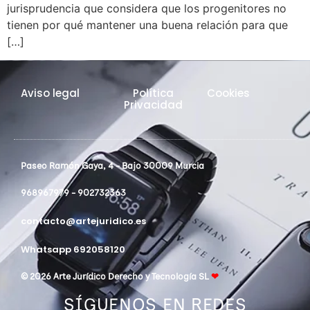
jurisprudencia que considera que los progenitores no
tienen por qué mantener una buena relación para que
[…]
Aviso legal
Política
Cookies
Privacidad
Paseo Ramón Gaya, 4 - Bajo 30009 Murcia
968967979 - 902732363
contacto@artejuridico.es
Whatsapp 692058120
© 2026 Arte Jurídico Derecho y Tecnología SL
❤
SÍGUENOS EN REDES