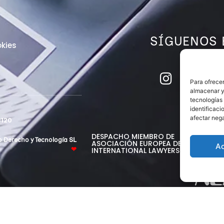
SÍGUENOS 
kies
Para ofrecer
almacenar y/
tecnologías
identificaci
afectar nega
120
DESPACHO MIEMBRO DE
o Derecho y Tecnología SL
ASOCIACIÓN EUROPEA DE ABOGADO
A
INTERNATIONAL LAWYERS NETWORK
❤