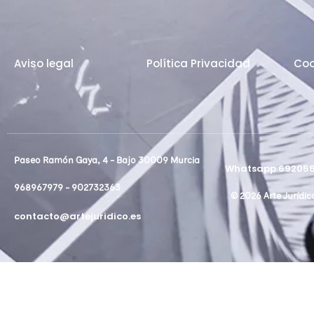
Aviso legal
Política Privacidad
Coo
Paseo Ramón Gaya, 4 - Bajo 30009 Murcia
Whatsapp 692058
968967979 - 902732363
© 2026 Arte Jurídic
contacto@artejuridico.es