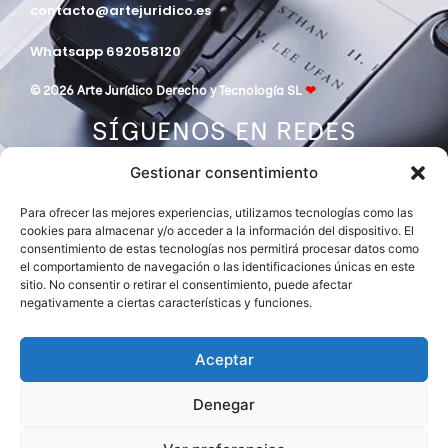
contacto@artejuridico.es
Whatsapp 692058120
© 2026 Arte Jurídico Derecho y Tecnología SL
❤
SÍGUENOS EN REDES
Gestionar consentimiento
Para ofrecer las mejores experiencias, utilizamos tecnologías como las
cookies para almacenar y/o acceder a la información del dispositivo. El
consentimiento de estas tecnologías nos permitirá procesar datos como
el comportamiento de navegación o las identificaciones únicas en este
sitio. No consentir o retirar el consentimiento, puede afectar
negativamente a ciertas características y funciones.
DESPACHO MIEMBRO DE
ASOCIACIÓN EUROPEA DE ABOGADOS
INTERNATIONAL LAWYERS NETWORK
Aceptar
Denegar