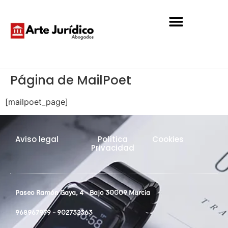
Página de MailPoet
[mailpoet_page]
Aviso legal
Política
Cookies
Privacidad
Paseo Ramón Gaya, 4 - Bajo 30009 Murcia
968967979 - 902732363