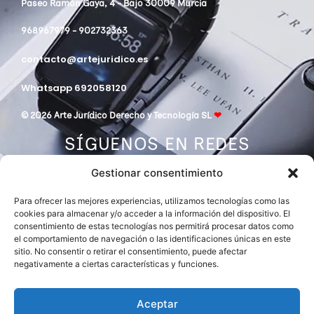
Paseo Ramón Gaya, 4 - Bajo 30009 Murcia
968967979 - 902732363
contacto@artejuridico.es
Whatsapp 692058120
© 2026 Arte Jurídico Derecho y Tecnología SL
❤
SÍGUENOS EN REDES
Gestionar consentimiento
Para ofrecer las mejores experiencias, utilizamos tecnologías como las
cookies para almacenar y/o acceder a la información del dispositivo. El
consentimiento de estas tecnologías nos permitirá procesar datos como
el comportamiento de navegación o las identificaciones únicas en este
sitio. No consentir o retirar el consentimiento, puede afectar
negativamente a ciertas características y funciones.
DESPACHO MIEMBRO DE
ASOCIACIÓN EUROPEA DE ABOGADOS
INTERNATIONAL LAWYERS NETWORK
Aceptar