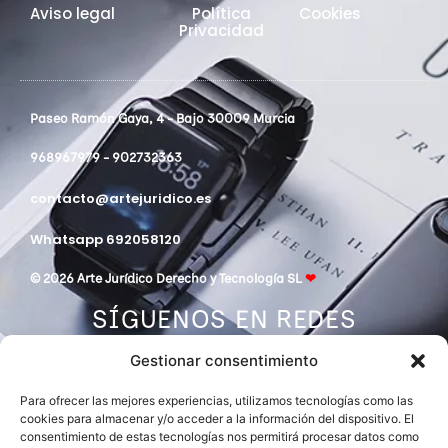
Aviso legal
Política
Cookies
Privacidad
Paseo Ramón Gaya, 4 - Bajo 30009 Murcia
968967979 - 902732363
contacto@artejuridico.es
Whatsapp 692058120
© 2026 Arte Jurídico Derecho y Tecnología SL
❤
SÍGUENOS EN REDES
Gestionar consentimiento
Para ofrecer las mejores experiencias, utilizamos tecnologías como las
cookies para almacenar y/o acceder a la información del dispositivo. El
consentimiento de estas tecnologías nos permitirá procesar datos como