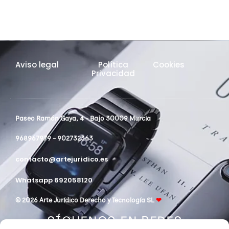
Aviso legal
Política
Cookies
Privacidad
Paseo Ramón Gaya, 4 - Bajo 30009 Murcia
968967979 - 902732363
contacto@artejuridico.es
Whatsapp 692058120
© 2026 Arte Jurídico Derecho y Tecnología SL
❤
SÍGUENOS EN REDES