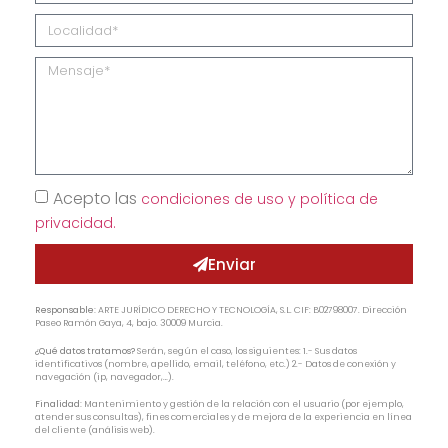
Acepto las
condiciones de uso y política de
privacidad.
Enviar
Responsable:
ARTE JURÍDICO DERECHO Y TECNOLOGÍA, S.L. CIF: B02798007. Dirección
Paseo Ramón Gaya, 4, bajo. 30009 Murcia.
¿Qué datos tratamos?
Serán, según el caso, los siguientes: 1.- Sus datos
identificativos (nombre, apellido, email, teléfono, etc.) 2.- Datos de conexión y
navegación (ip, navegador,…).
Finalidad:
Mantenimiento y gestión de la relación con el usuario (por ejemplo,
atender sus consultas), fines comerciales y de mejora de la experiencia en línea
del cliente (análisis web).