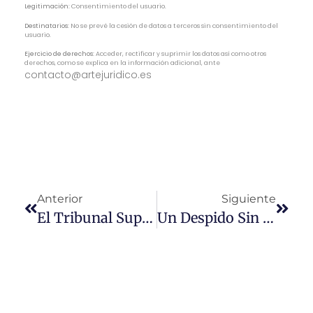
Legitimación:
Consentimiento del usuario.
Destinatarios:
No se prevé la cesión de datos a terceros sin consentimiento del
usuario.
Ejercicio de derechos:
Acceder, rectificar y suprimir los datos así como otros
derechos, como se explica en la información adicional, ante
contacto@artejuridico.es
Anterior
Siguiente
El Tribunal Supremo Reitera La Ilegalidad De Las Multas Captadas Por El Sistema Foto-Rojo De Los Semáforos
Un Despido Sin Causa Es Improcedente, No Nulo